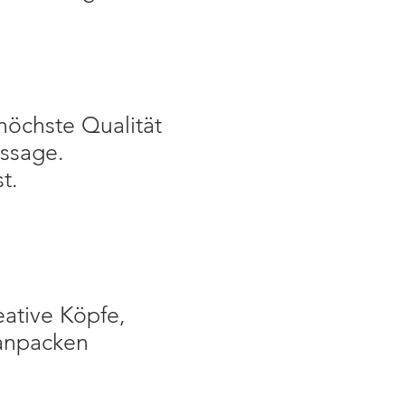
höchste Qualität
ussage.
t.
eative Köpfe,
 anpacken